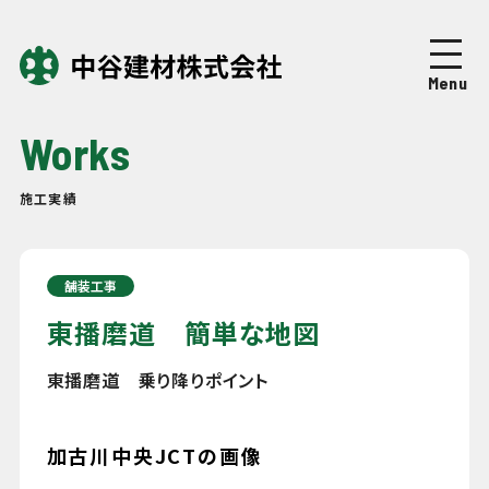
Top
トップページ
Menu
About
中谷建材について
Works
Business
事業紹介
施工実績
Works
施工実績
舗装工事
Company
企業情報
東播磨道 簡単な地図
東播磨道 乗り降りポイント
News
ニュース
加古川中央JCTの画像
Recruit
採用情報