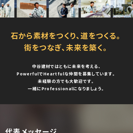
079-447-4112
石から素材をつくり、道をつくる。
（受付時間 : 平日10:00〜17:00）
街をつなぎ、未来を築く。
中谷建材ではともに未来を考える、
お問い合わせ
PowerfulでHeartfulな仲間を募集しています。
未経験の方でも大歓迎です。
一緒にProfessionalになりましょう。
代表メッセージ