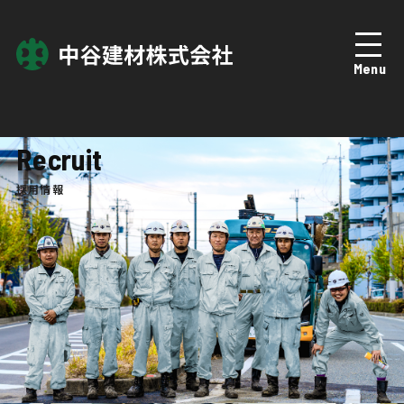
Top
トップページ
Menu
About
中谷建材について
Business
事業紹介
Recruit
採用情報
Works
施工実績
Company
企業情報
News
ニュース
Recruit
採用情報