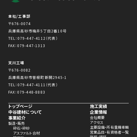
本社/工事部
〒676-0074
兵庫県高砂市梅井5丁目2番10号
TEL：
079-447-4112
（代表）
FAX：079-447-1313
天川工場
〒676-0082
兵庫県高砂市曽根町新開2945-1
TEL：
079-447-4111
（代表）
FAX：079-448-8883
トップページ
施工実績
中谷建材について
企業情報
事業紹介
会社概要
アクセス
製造・販売
主要設備・所有重機車輌
砕石・砕砂
営業品目・有資格者一覧
アスファルト合材
許可・認証