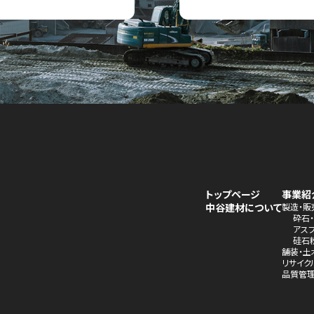
トップページ
事業紹
中谷建材について
製造・販
砕石
アス
硅石
舗装・土
リサイク
品質管