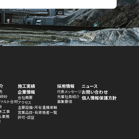
介
施工実績
採用情報
ニュース
売
企業情報
代表メッセージ
お問い合わせ
・砕砂
先輩社員紹介
会社概要
個人情報保護方針
ファルト合材
募集要項
アクセス
粉
主要設備・所有重機車輌
木工事
営業品目・有資格者一覧
ル業務
許可・認証
理