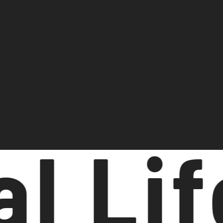
l Lif