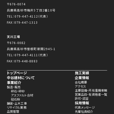
〒676-0074
兵庫県高砂市梅井5丁目2番10号
TEL：
079-447-4112
（代表）
FAX：079-447-1313
天川工場
〒676-0082
兵庫県高砂市曽根町新開2945-1
TEL：
079-447-4111
（代表）
FAX：079-448-8883
トップページ
施工実績
中谷建材について
企業情報
事業紹介
会社概要
アクセス
製造・販売
主要設備・所有重機車輌
砕石・砕砂
営業品目・有資格者一覧
アスファルト合材
許可・認証
硅石粉
採用情報
舗装・土木工事
リサイクル業務
代表メッセージ
品質管理
先輩社員紹介