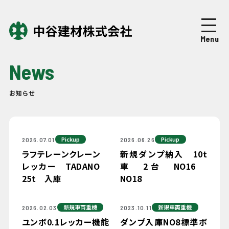
Top
トップページ
Menu
About
中谷建材について
News
Business
事業紹介
お知らせ
Works
施工実績
Pickup
Pickup
2026.07.01
2026.06.26
Company
企業情報
ラフテレーンクレーン
新規ダンプ納入 10t
レッカー TADANO
車 2台 NO16
25t 入庫
NO18
News
ニュース
新規車両重機
新規車両重機
2026.02.03
2023.10.11
Recruit
採用情報
ユンボ0.1レッカー機能
ダンプ入庫NO8標準ボ