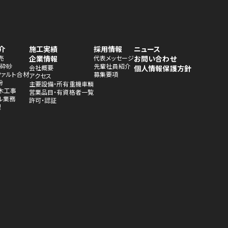
介
施工実績
採用情報
ニュース
売
企業情報
代表メッセージ
お問い合わせ
・砕砂
先輩社員紹介
会社概要
個人情報保護方針
ファルト合材
募集要項
アクセス
粉
主要設備・所有重機車輌
木工事
営業品目・有資格者一覧
ル業務
許可・認証
理