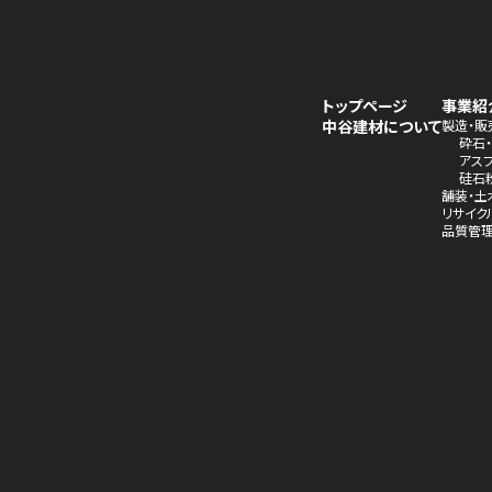
トップページ
事業紹
中谷建材について
製造・販
砕石
アス
硅石
舗装・土
リサイク
品質管