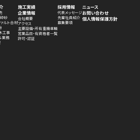
介
施工実績
採用情報
ニュース
売
企業情報
代表メッセージ
お問い合わせ
・砕砂
先輩社員紹介
会社概要
個人情報保護方針
ファルト合材
募集要項
アクセス
粉
主要設備・所有重機車輌
木工事
営業品目・有資格者一覧
ル業務
許可・認証
理