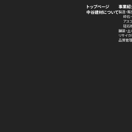
トップページ
事業紹
中谷建材について
製造・販
砕石
アス
硅石
舗装・土
リサイク
品質管