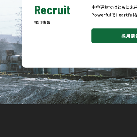
Recruit
中谷建材ではともに未来
PowerfulでHeart
採用情報
採用情