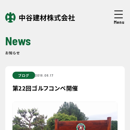
Top
トップページ
Menu
About
中谷建材について
News
Business
事業紹介
お知らせ
Works
施工実績
ブログ
2016.06.17
Company
企業情報
第22回ゴルフコンペ開催
News
ニュース
Recruit
採用情報