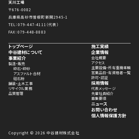
天川工場
〒676-0082
兵庫県高砂市曽根町新開2945-1
TEL：
079-447-4111
（代表）
FAX：079-448-8883
トップページ
施工実績
中谷建材について
企業情報
事業紹介
会社概要
アクセス
製造・販売
主要設備・所有重機車輌
砕石・砕砂
営業品目・有資格者一覧
アスファルト合材
許可・認証
硅石粉
採用情報
舗装・土木工事
リサイクル業務
代表メッセージ
品質管理
先輩社員紹介
募集要項
ニュース
お問い合わせ
個人情報保護方針
Copyright © 2026 中谷建材株式会社