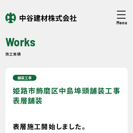
Top
トップページ
Menu
About
中谷建材について
Works
Business
事業紹介
施工実績
Works
施工実績
舗装工事
Company
企業情報
姫路市飾磨区中島埠頭舗装工事
表層舗装
News
ニュース
Recruit
表層施工開始しました。
採用情報