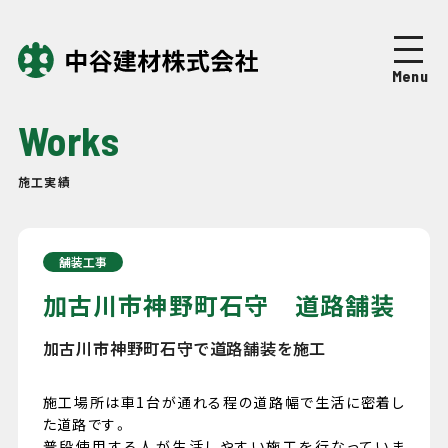
Top
トップページ
Menu
About
中谷建材について
Works
Business
事業紹介
施工実績
Works
施工実績
舗装工事
Company
企業情報
加古川市神野町石守 道路舗装
加古川市神野町石守で道路舗装を施工
News
ニュース
施工場所は車1台が通れる程の道路幅で生活に密着し
Recruit
た道路です。
採用情報
普段使用する人が生活しやすい施工を行なっていま