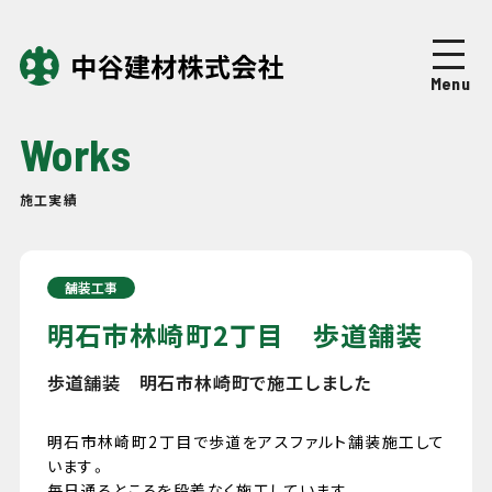
Top
トップページ
Menu
About
中谷建材について
Works
Business
事業紹介
施工実績
Works
施工実績
舗装工事
Company
企業情報
明石市林崎町2丁目 歩道舗装
歩道舗装 明石市林崎町で施工しました
News
ニュース
明石市林崎町2丁目で歩道をアスファルト舗装施工して
Recruit
います。
採用情報
毎日通るところを段差なく施工しています。