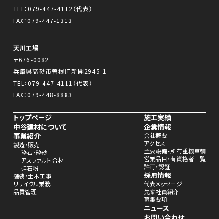
TEL：
079-447-4112
（代表）
FAX：079-447-1313
天川工場
〒676-0082
兵庫県高砂市曽根町新開2945-1
TEL：
079-447-4111
（代表）
FAX：079-448-8883
トップページ
施工実績
中谷建材について
企業情報
事業紹介
会社概要
アクセス
製造・販売
主要設備・所有重機車輌
砕石・砕砂
営業品目・有資格者一覧
アスファルト合材
許可・認証
硅石粉
採用情報
舗装・土木工事
リサイクル業務
代表メッセージ
品質管理
先輩社員紹介
募集要項
ニュース
お問い合わせ