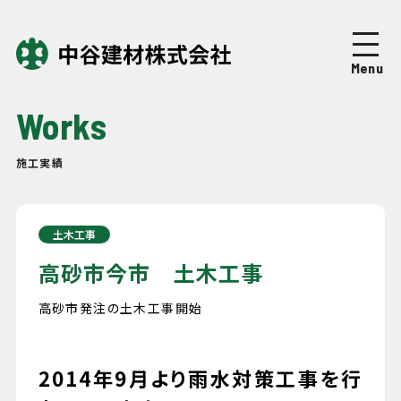
Top
トップページ
Menu
About
中谷建材について
Works
Business
事業紹介
施工実績
Works
施工実績
土木工事
Company
企業情報
高砂市今市 土木工事
高砂市発注の土木工事開始
News
ニュース
2014年9月より雨水対策工事を行
Recruit
採用情報