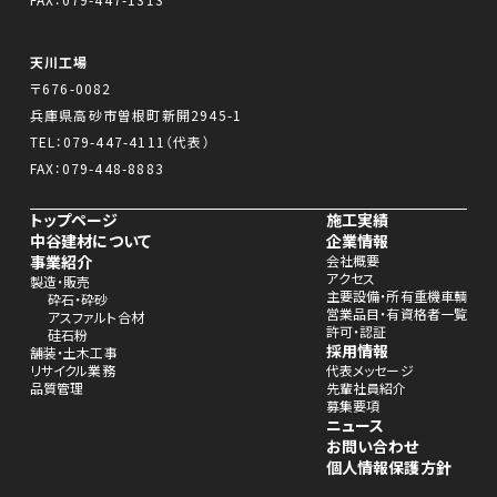
天川工場
〒676-0082
兵庫県高砂市曽根町新開2945-1
TEL：
079-447-4111
（代表）
FAX：079-448-8883
トップページ
施工実績
中谷建材について
企業情報
事業紹介
会社概要
アクセス
製造・販売
主要設備・所有重機車輌
砕石・砕砂
営業品目・有資格者一覧
アスファルト合材
許可・認証
硅石粉
採用情報
舗装・土木工事
リサイクル業務
代表メッセージ
品質管理
先輩社員紹介
募集要項
ニュース
お問い合わせ
個人情報保護方針