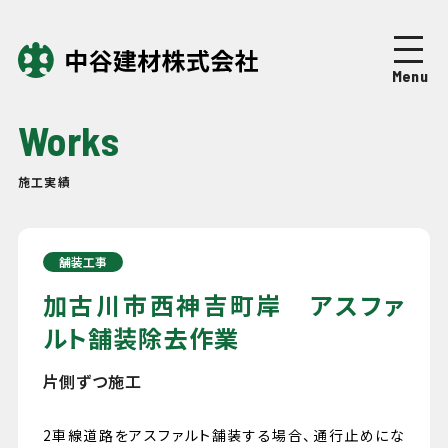
Top
トップページ
Menu
About
中谷建材について
Works
Business
事業紹介
施工実績
Works
施工実績
舗装工事
Company
企業情報
加古川市西神吉町岸 アスファ
ルト舗装除去作業
News
ニュース
片側ずつ施工
Recruit
採用情報
2車線道路をアスファルト舗装する場合、通行止めにな