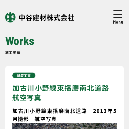
Top
トップページ
Menu
About
中谷建材について
Works
Business
事業紹介
施工実績
Works
施工実績
舗装工事
Company
企業情報
加古川小野線東播磨南北道路
航空写真
News
ニュース
加古川小野線東播磨南北道路 2013年5
月撮影 航空写真
Recruit
採用情報