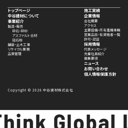
トップページ
施工実績
中谷建材について
企業情報
事業紹介
会社概要
アクセス
製造・販売
主要設備・所有重機車輌
砕石・砕砂
営業品目・有資格者一覧
アスファルト合材
許可・認証
硅石粉
採用情報
舗装・土木工事
リサイクル業務
代表メッセージ
品質管理
先輩社員紹介
募集要項
ニュース
お問い合わせ
個人情報保護方針
Copyright © 2026 中谷建材株式会社
hink Global 