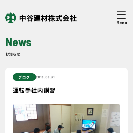
Top
トップページ
Menu
About
中谷建材について
News
Business
事業紹介
お知らせ
Works
施工実績
ブログ
2016.08.31
Company
企業情報
運転手社内講習
News
ニュース
Recruit
採用情報