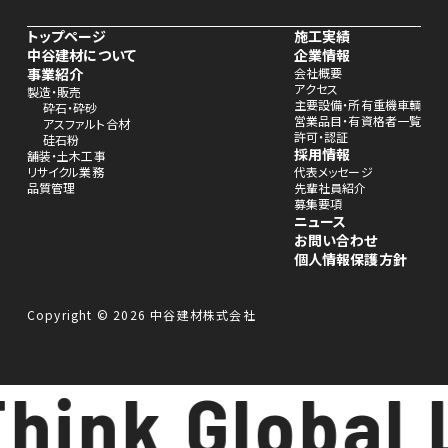
トップページ
施工実績
中谷建材について
企業情報
事業紹介
会社概要
アクセス
製造・販売
主要設備・所有重機車輌
砕石・砕砂
営業品目・有資格者一覧
アスファルト合材
許可・認証
硅石粉
採用情報
舗装・土木工事
リサイクル業務
代表メッセージ
品質管理
先輩社員紹介
募集要項
ニュース
お問い合わせ
個人情報保護方針
Copyright © 2026 中谷建材株式会社
hink Global 