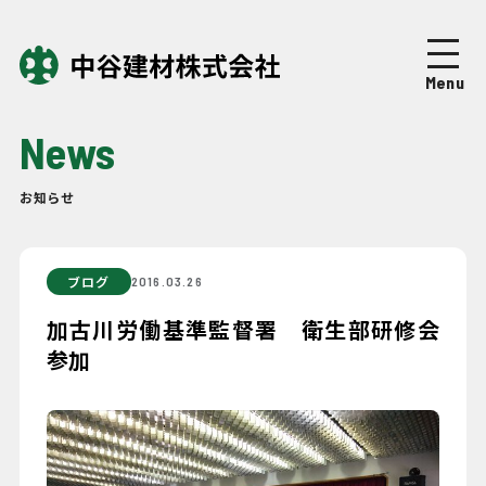
Top
トップページ
Menu
About
中谷建材について
News
Business
事業紹介
お知らせ
Works
施工実績
ブログ
2016.03.26
Company
企業情報
加古川労働基準監督署 衛生部研修会
参加
News
ニュース
Recruit
採用情報