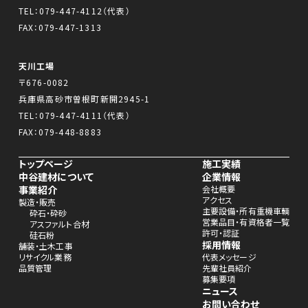
TEL：
079-447-4112
（代表）
FAX：079-447-1313
天川工場
〒676-0082
兵庫県高砂市曽根町新開2945-1
TEL：
079-447-4111
（代表）
FAX：079-448-8883
トップページ
施工実績
中谷建材について
企業情報
事業紹介
会社概要
アクセス
製造・販売
主要設備・所有重機車輌
砕石・砕砂
営業品目・有資格者一覧
アスファルト合材
許可・認証
硅石粉
採用情報
舗装・土木工事
リサイクル業務
代表メッセージ
品質管理
先輩社員紹介
募集要項
ニュース
お問い合わせ