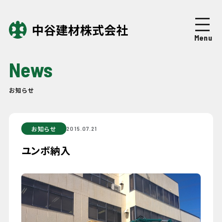
Top
トップページ
Menu
About
中谷建材について
News
Business
事業紹介
お知らせ
Works
施工実績
お知らせ
2015.07.21
Company
企業情報
ユンボ納入
News
ニュース
Recruit
採用情報