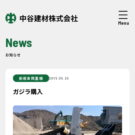
Top
トップページ
Menu
About
中谷建材について
News
Business
事業紹介
お知らせ
Works
施工実績
新規車両重機
2015.05.25
Company
企業情報
ガジラ購入
News
ニュース
Recruit
採用情報