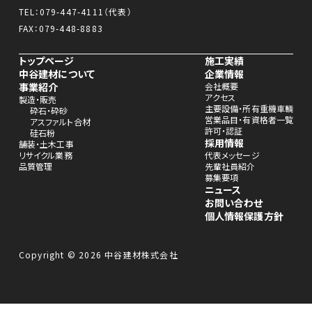
TEL：
079-447-4111
（代表）
FAX：079-448-8883
トップページ
施工実績
中谷建材について
企業情報
事業紹介
会社概要
アクセス
製造・販売
主要設備・所有重機車輌
砕石・砕砂
営業品目・有資格者一覧
アスファルト合材
許可・認証
硅石粉
採用情報
舗装・土木工事
リサイクル業務
代表メッセージ
品質管理
先輩社員紹介
募集要項
ニュース
お問い合わせ
個人情報保護方針
Copyright © 2026 中谷建材株式会社