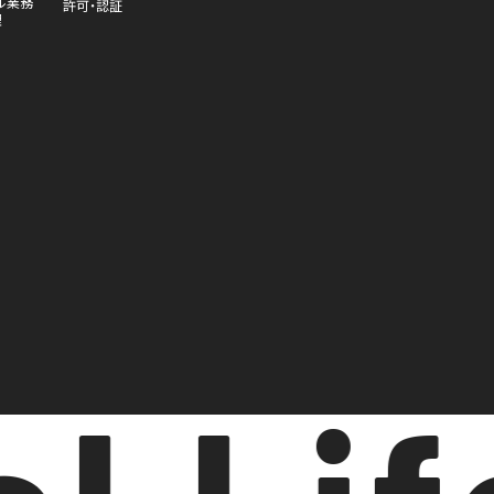
ル業務
許可・認証
理