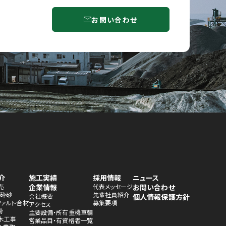
お問い合わせ
介
施工実績
採用情報
ニュース
売
企業情報
代表メッセージ
お問い合わせ
・砕砂
先輩社員紹介
会社概要
個人情報保護方針
ファルト合材
募集要項
アクセス
粉
主要設備・所有重機車輌
木工事
営業品目・有資格者一覧