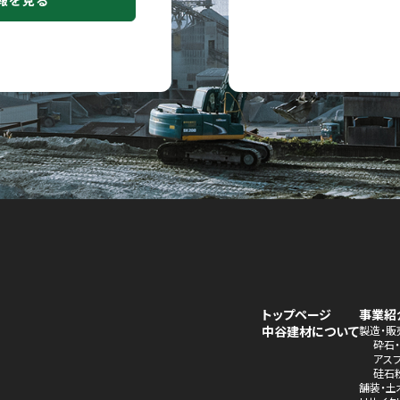
報を見る
トップページ
事業紹
中谷建材について
製造・販
砕石
アス
硅石
舗装・土