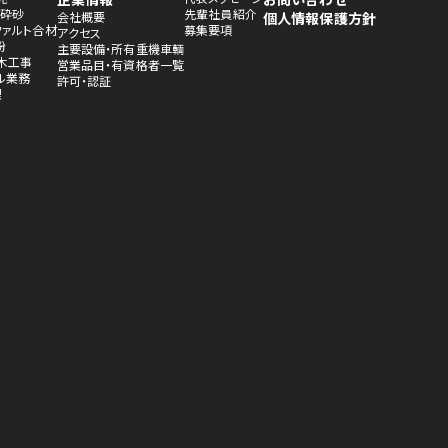
・砕砂
先輩社員紹介
会社概要
個人情報保護方針
ファルト合材
募集要項
アクセス
粉
主要設備・所有重機車輌
木工事
営業品目・有資格者一覧
ル業務
許可・認証
理