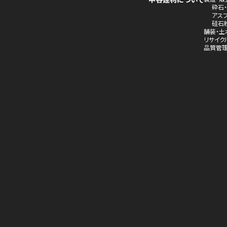
砕石
アス
硅石
舗装・土
リサイク
品質管