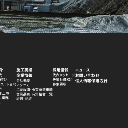
介
施工実績
採用情報
ニュース
売
企業情報
代表メッセージ
お問い合わせ
・砕砂
先輩社員紹介
会社概要
個人情報保護方針
ファルト合材
募集要項
アクセス
粉
主要設備・所有重機車輌
木工事
営業品目・有資格者一覧
ル業務
許可・認証
理