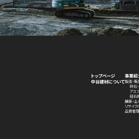
トップページ
事業紹
中谷建材について
製造・販
砕石
アス
硅石
舗装・土
リサイク
品質管