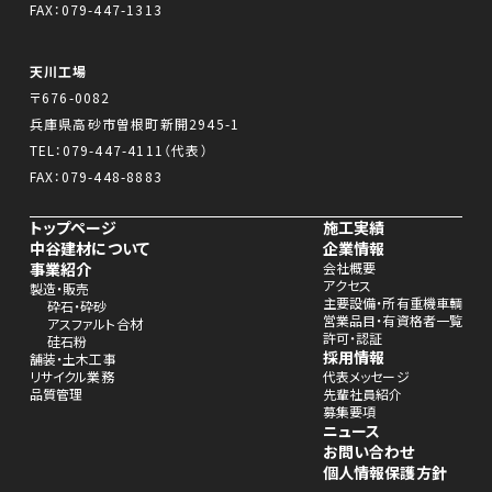
FAX：079-447-1313
天川工場
〒676-0082
兵庫県高砂市曽根町新開2945-1
TEL：
079-447-4111
（代表）
FAX：079-448-8883
トップページ
施工実績
中谷建材について
企業情報
事業紹介
会社概要
アクセス
製造・販売
主要設備・所有重機車輌
砕石・砕砂
営業品目・有資格者一覧
アスファルト合材
許可・認証
硅石粉
採用情報
舗装・土木工事
リサイクル業務
代表メッセージ
品質管理
先輩社員紹介
募集要項
ニュース
お問い合わせ
個人情報保護方針