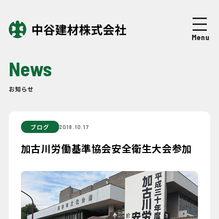
Top
トップページ
Menu
About
中谷建材について
News
Business
事業紹介
お知らせ
Works
施工実績
ブログ
2018.10.17
Company
企業情報
加古川労働基準協会安全衛生大会参加
News
ニュース
Recruit
採用情報