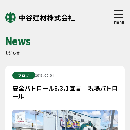
Top
トップページ
Menu
About
中谷建材について
News
Business
事業紹介
お知らせ
Works
施工実績
ブログ
2018.03.01
Company
企業情報
安全パトロール8.3.1宣言 現場パトロ
ール
News
ニュース
Recruit
採用情報