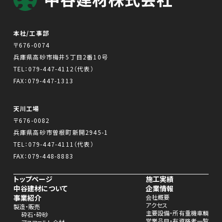
本社/工事部
〒676-0074
兵庫県高砂市梅井5丁目2番10号
TEL：
079-447-4112
（代表）
FAX：079-447-1313
天川工場
〒676-0082
兵庫県高砂市曽根町新開2945-1
TEL：
079-447-4111
（代表）
FAX：079-448-8883
トップページ
施工実績
中谷建材について
企業情報
事業紹介
会社概要
アクセス
製造・販売
主要設備・所有重機車輌
砕石・砕砂
営業品目・有資格者一覧