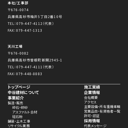
本社/工事部
〒676-0074
兵庫県高砂市梅井5丁目2番10号
TEL：
079-447-4112
（代表）
FAX：079-447-1313
天川工場
〒676-0082
兵庫県高砂市曽根町新開2945-1
TEL：
079-447-4111
（代表）
FAX：079-448-8883
トップページ
施工実績
中谷建材について
企業情報
事業紹介
会社概要
アクセス
製造・販売
主要設備・所有重機車輌
砕石・砕砂
営業品目・有資格者一覧
アスファルト合材
許可・認証
硅石粉
採用情報
舗装・土木工事
リサイクル業務
代表メッセージ