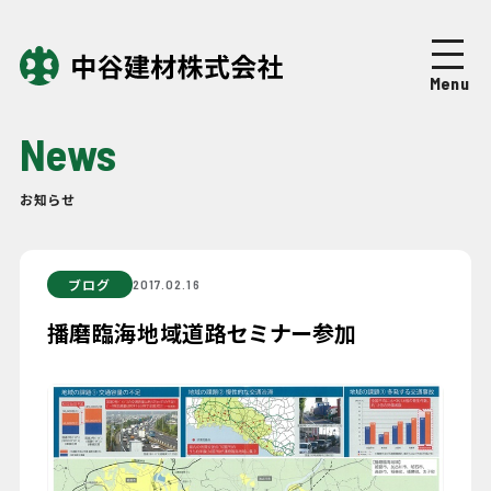
Top
トップページ
Menu
About
中谷建材について
News
Business
事業紹介
お知らせ
Works
施工実績
ブログ
2017.02.16
Company
企業情報
播磨臨海地域道路セミナー参加
News
ニュース
Recruit
採用情報