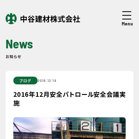
Top
トップページ
Menu
About
中谷建材について
News
Business
事業紹介
お知らせ
Works
施工実績
ブログ
2016.12.19
Company
企業情報
2016年12月安全パトロール安全会議実
施
News
ニュース
Recruit
採用情報