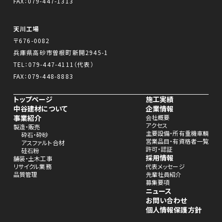
FAX：079-447-1313
天川工場
〒676-0082
兵庫県高砂市曽根町新開2945-1
TEL：
079-447-4111
（代表）
FAX：079-448-8883
トップページ
施工実績
中谷建材について
企業情報
事業紹介
会社概要
アクセス
製造・販売
主要設備・所有重機車輌
砕石・砕砂
営業品目・有資格者一覧
アスファルト合材
許可・認証
硅石粉
採用情報
舗装・土木工事
リサイクル業務
代表メッセージ
品質管理
先輩社員紹介
募集要項
ニュース
お問い合わせ
個人情報保護方針