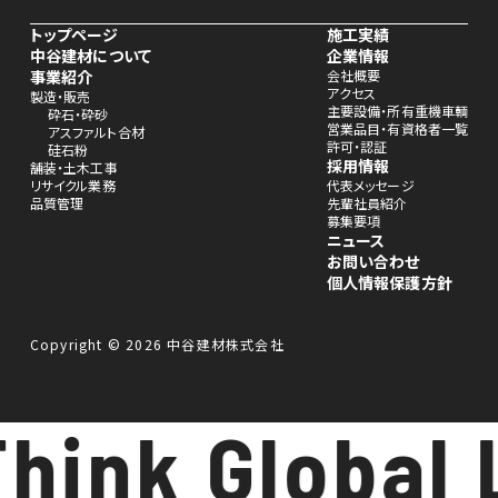
トップページ
施工実績
中谷建材について
企業情報
事業紹介
会社概要
アクセス
製造・販売
主要設備・所有重機車輌
砕石・砕砂
営業品目・有資格者一覧
アスファルト合材
許可・認証
硅石粉
採用情報
舗装・土木工事
リサイクル業務
代表メッセージ
品質管理
先輩社員紹介
募集要項
ニュース
お問い合わせ
個人情報保護方針
Copyright © 2026 中谷建材株式会社
hink Global 