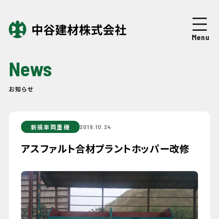
Top
トップページ
Menu
About
中谷建材について
News
Business
事業紹介
お知らせ
Works
施工実績
新規車両重機
2016.10.24
Company
企業情報
アスファルト合材プラントホッパー改修
News
ニュース
Recruit
採用情報