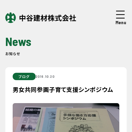
Top
トップページ
Menu
About
中谷建材について
News
Business
事業紹介
お知らせ
Works
施工実績
ブログ
2016.10.20
Company
企業情報
男女共同参画子育て支援シンポジウム
News
ニュース
Recruit
採用情報