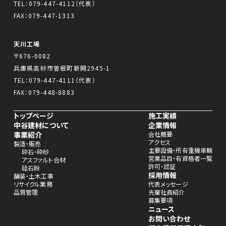
TEL：
079-447-4112
（代表）
FAX：079-447-1313
天川工場
〒676-0082
兵庫県高砂市曽根町新開2945-1
TEL：
079-447-4111
（代表）
FAX：079-448-8883
トップページ
施工実績
中谷建材について
企業情報
事業紹介
会社概要
アクセス
製造・販売
主要設備・所有重機車輌
砕石・砕砂
営業品目・有資格者一覧
アスファルト合材
許可・認証
硅石粉
採用情報
舗装・土木工事
リサイクル業務
代表メッセージ
品質管理
先輩社員紹介
募集要項
ニュース
お問い合わせ