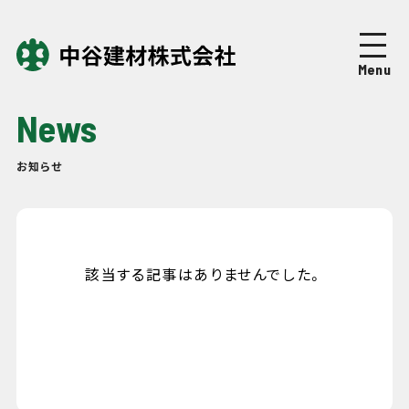
Top
トップページ
Menu
About
中谷建材について
News
Business
事業紹介
お知らせ
Works
施工実績
Company
企業情報
該当する記事はありませんでした。
News
ニュース
Recruit
採用情報